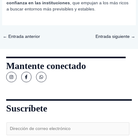
confianza en las instituciones
, que empujan a los más ricos
a buscar entornos más previsibles y estables.
←
Entrada anterior
Entrada siguiente
→
Mantente conectado
I
F
W
n
a
h
s
c
a
t
e
t
a
b
s
g
o
a
r
o
p
a
k
p
Suscríbete
m
-
f
E
m
a