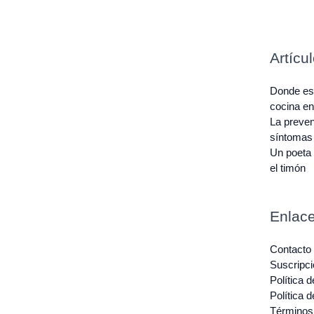
Artícu
Donde est
cocina e
La preven
síntomas
Un poeta 
el timón
Enlace
Contacto
Suscripci
Política 
Política 
Términos