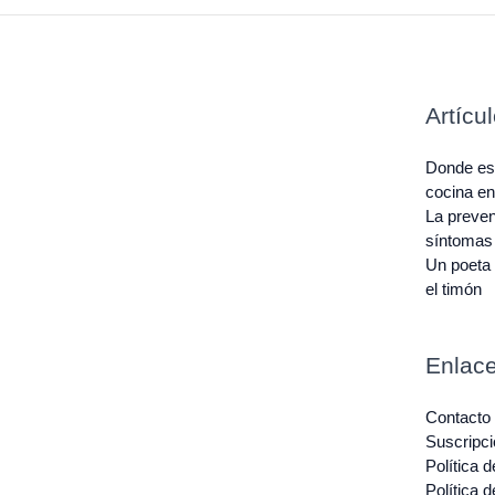
Artícu
Donde est
cocina e
La preven
síntomas
Un poeta 
el timón
Enlace
Contacto
Suscripci
Política 
Política 