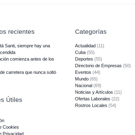
*
los recientes
Categorías
á Santi, siempre hay una
Actualidad
(11)
ncendida
Cuba
(55)
ción comienza antes de los
Deportes
(55)
Directorio de Empresas
(50)
de carretera que nunca soltó
Eventos
(44)
Mundo
(65)
Nacional
(69)
Noticias y Artículos
(11)
s Útiles
Ofertas Laborales
(22)
Rostros Locales
(54)
ón
de Cookies
de Privacidad