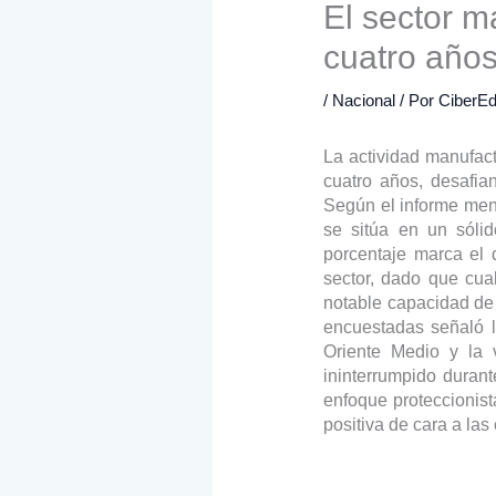
El sector m
cuatro año
/
Nacional
/ Por
CiberEd
La actividad manufac
cuatro años, desafia
Según el informe mens
se sitúa en un sóli
porcentaje marca el 
sector, dado que cual
notable capacidad de
encuestadas señaló l
Oriente Medio y la v
ininterrumpido duran
enfoque proteccionis
positiva de cara a la