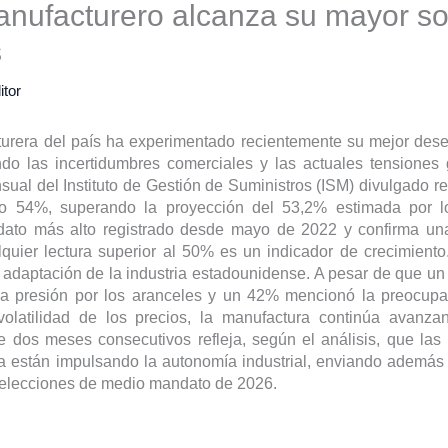
anufacturero alcanza su mayor so
s
itor
turera del país ha experimentado recientemente su mejor des
ndo las incertidumbres comerciales y las actuales tensiones g
ual del Instituto de Gestión de Suministros (ISM) divulgado re
do 54%, superando la proyección del 53,2% estimada por l
dato más alto registrado desde mayo de 2022 y confirma un
quier lectura superior al 50% es un indicador de crecimiento.
 adaptación de la industria estadounidense. A pesar de que u
a presión por los aranceles y un 42% mencionó la preocupa
olatilidad de los precios, la manufactura continúa avanza
te dos meses consecutivos refleja, según el análisis, que las
ta están impulsando la autonomía industrial, enviando ademá
s elecciones de medio mandato de 2026.