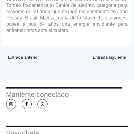
Torneo Panamericano Sénior de ajedrez, categoría para
mayores de 50 años, que se jugó recientemente en Joao
Pessoa, Brasil. Maritza, reina de la Isla en 11 ocasiones,
posee a sus 54 años una energía envidiable para
enfrentar retos ante el tablero.
←
Entrada anterior
Entrada siguiente
→
Mantente conectado
I
F
W
n
a
h
s
c
a
t
e
t
a
b
s
g
o
a
r
o
p
a
k
p
Suscríbete