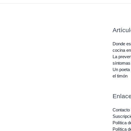
Artícu
Donde est
cocina e
La preven
síntomas
Un poeta 
el timón
Enlace
Contacto
Suscripci
Política 
Política 