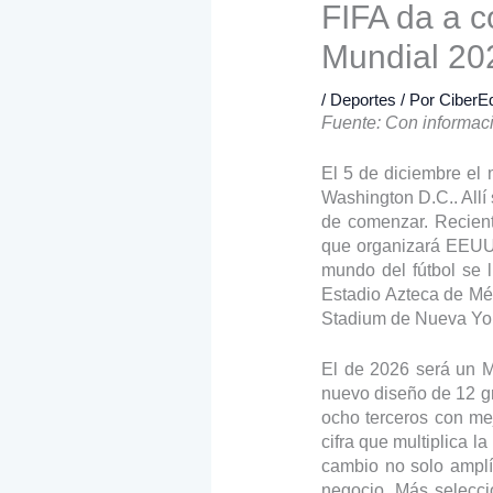
FIFA da a c
Mundial 20
/
Deportes
/ Por
CiberEd
Fuente: Con informa
El 5 de diciembre el 
Washington D.C.. Allí
de comenzar. Recient
que organizará EEUU 
mundo del fútbol se 
Estadio Azteca de Méx
Stadium de Nueva Yo
El de 2026 será un M
nuevo diseño de 12 gr
ocho terceros con mej
cifra que multiplica 
cambio no solo amplía
negocio. Más selecci