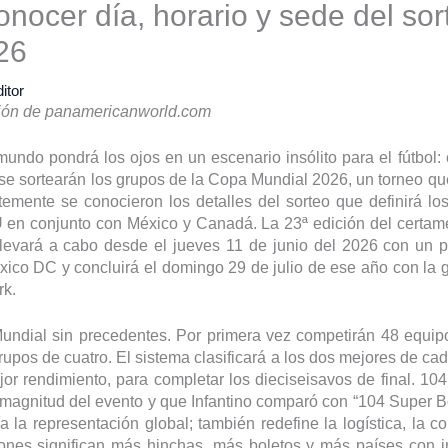
onocer día, horario y sede del sor
26
itor
ción de panamericanworld.com
mundo pondrá los ojos en un escenario insólito para el fútbol
 se sortearán los grupos de la Copa Mundial 2026, un torneo que
emente se conocieron los detalles del sorteo que definirá lo
en conjunto con México y Canadá. La 23ª edición del certam
llevará a cabo desde el jueves 11 de junio del 2026 con un pa
ico DC y concluirá el domingo 29 de julio de ese año con la gr
rk.
undial sin precedentes. Por primera vez competirán 48 equipo
upos de cuatro. El sistema clasificará a los dos mejores de ca
or rendimiento, para completar los dieciseisavos de final. 104 
la magnitud del evento y que Infantino comparó con “104 Super 
 la representación global; también redefine la logística, la co
ones significan más hinchas, más boletos y más países con i