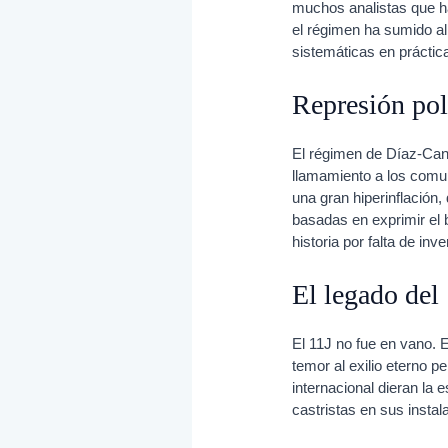
muchos analistas que hab
el régimen ha sumido a
sistemáticas en práctica
Represión polí
El régimen de Díaz-Can
llamamiento a los comun
una gran hiperinflació
basadas en exprimir el b
historia por falta de inv
El legado del
El 11J no fue en vano. E
temor al exilio eterno 
internacional dieran la
castristas en sus instal