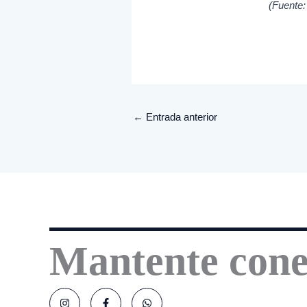
(Fuente:
←
Entrada anterior
Mantente cone
I
F
W
n
a
h