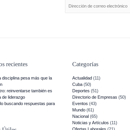
E
m
a
i
l
*
os recientes
Categorías
 disciplina pesa más que la
Actualidad
(11)
ón
Cuba
(50)
ro: reinventarse también es
Deportes
(51)
 de liderazgo
Directorio de Empresas
(50)
lo buscando respuestas para
Eventos
(43)
Mundo
(61)
Nacional
(65)
Noticias y Artículos
(11)
 Útiles
Ofertas Laborales
(21)