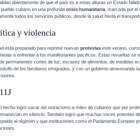
lan abiertamente de que el país es a estas alturas un Estado fallido.
l pueblo cubano en una profunda
crisis humanitaria
, marcada por el 
mente todos los servicios públicos, desde la salud hasta el transport
tica y violencia
el está preparado para reprimir nuevas
protestas
este verano, como 
istas a enfrentar a los manifestantes pacíficos. Estas revueltas se
n, de permanentes cortes de luz, escasez de alimentos, de medidas 
olsillo de los familiares emigrados, y con un gobierno atravesando la
ersiones.
 11J
l hecho logró sacar del ostracismo a miles de cubanos que por proteg
permanecían en silencio. También logró que muchas voces potentes de
 espalda al régimen y que instituciones como el Parlamento Europeo pr
aciones.