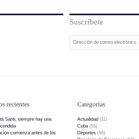
Suscríbete
E
m
a
i
l
*
os recientes
Categorías
á Santi, siempre hay una
Actualidad
(11)
ncendida
Cuba
(55)
ción comienza antes de los
Deportes
(55)