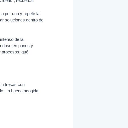
 ideas”, recuerda.
 por uno y repetir la
rar soluciones dentro de
intenso de la
ándose en panes y
r procesos, qué
on fresas con
do. La buena acogida