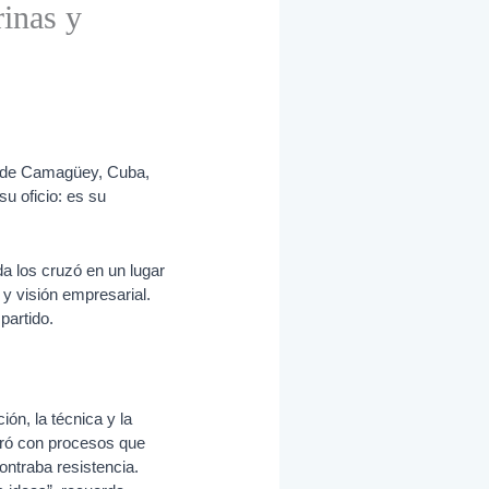
inas y
ia de Camagüey, Cuba,
u oficio: es su
a los cruzó en un lugar
y visión empresarial.
partido.
ón, la técnica y la
tró con procesos que
ntraba resistencia.