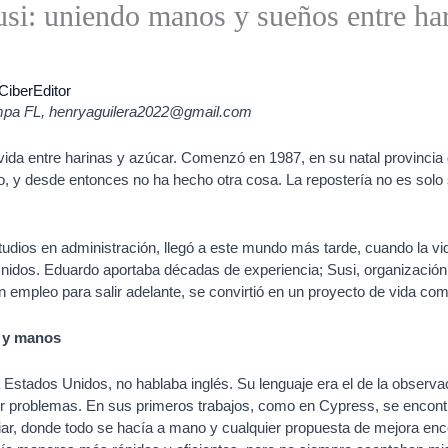
si: uniendo manos y sueños entre har
CiberEditor
mpa FL,
henryaguilera2022@gmail.com
 vida entre harinas y azúcar. Comenzó en 1987, en su natal provinc
, y desde entonces no ha hecho otra cosa. La repostería no es solo s
dios en administración, llegó a este mundo más tarde, cuando la vid
nidos. Eduardo aportaba décadas de experiencia; Susi, organización 
mpleo para salir adelante, se convirtió en un proyecto de vida com
a y manos
Estados Unidos, no hablaba inglés. Su lenguaje era el de la observaci
ver problemas. En sus primeros trabajos, como en Cypress, se encon
ar, donde todo se hacía a mano y cualquier propuesta de mejora enco