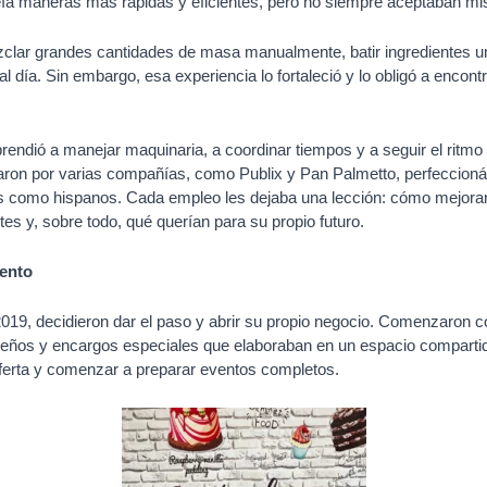
ía maneras más rápidas y eficientes, pero no siempre aceptaban mis
clar grandes cantidades de masa manualmente, batir ingredientes uno
al día. Sin embargo, esa experiencia lo fortaleció y lo obligó a encont
prendió a manejar maquinaria, a coordinar tiempos y a seguir el ritmo 
aron por varias compañías, como Publix y Pan Palmetto, perfeccion
s como hispanos. Cada empleo les dejaba una lección: cómo mejora
tes y, sobre todo, qué querían para su propio futuro.
iento
19, decidieron dar el paso y abrir su propio negocio. Comenzaron c
ueños y encargos especiales que elaboraban en un espacio comparti
oferta y comenzar a preparar eventos completos.