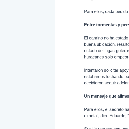
Para ellos, cada pedido
Entre tormentas y per
El camino no ha estado 
buena ubicación, result
estado del lugar: goter
huracanes solo empeorar
Intentaron solicitar ap
estábamos luchando por 
decidieron seguir adela
Un mensaje que alimen
Para ellos, el secreto h
exacta”, dice Eduardo, “
Susi lo resume con una 