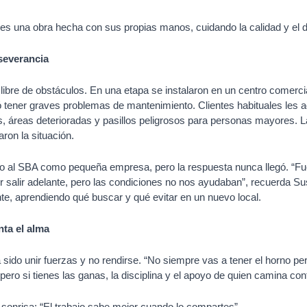
 es una obra hecha con sus propias manos, cuidando la calidad y el de
severancia
libre de obstáculos. En una etapa se instalaron en un centro comerc
ó tener graves problemas de mantenimiento. Clientes habituales les ad
as, áreas deterioradas y pasillos peligrosos para personas mayores. 
on la situación.
oyo al SBA como pequeña empresa, pero la respuesta nunca llegó. “Fu
salir adelante, pero las condiciones no nos ayudaban”, recuerda Sus
nte, aprendiendo qué buscar y qué evitar en un nuevo local.
ta el alma
a sido unir fuerzas y no rendirse. “No siempre vas a tener el horno per
pero si tienes las ganas, la disciplina y el apoyo de quien camina cont
sonrisa: “El trabajo sabe mejor cuando lo compartes”.