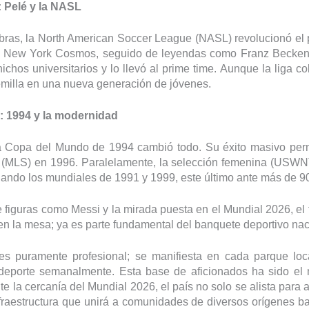
: Pelé y la NASL
ras, la North American Soccer League (NASL) revolucionó el
el New York Cosmos, seguido de leyendas como Franz Becken
nichos universitarios y lo llevó al prime time. Aunque la liga 
emilla en una nueva generación de jóvenes.
n: 1994 y la modernidad
a Copa del Mundo de 1994 cambió todo. Su éxito masivo permi
(MLS) en 1996. Paralelamente, la selección femenina (USWN
nando los mundiales de 1991 y 1999, este último ante más de 9
e figuras como Messi y la mirada puesta en el Mundial 2026, el
en la mesa; ya es parte fundamental del banquete deportivo nac
es puramente profesional; se manifiesta en cada parque lo
 deporte semanalmente. Esta base de aficionados ha sido el 
nte la cercanía del Mundial 2026, el país no solo se alista para a
nfraestructura que unirá a comunidades de diversos orígenes 