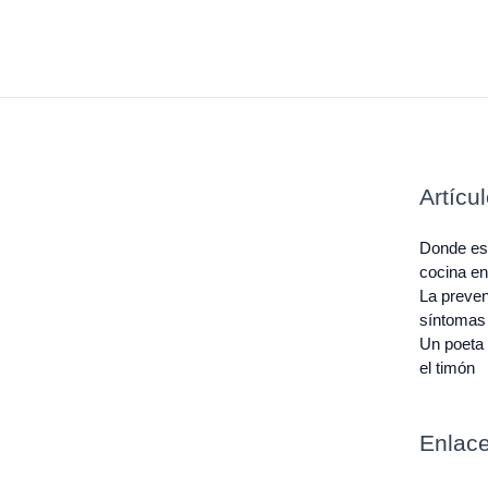
g
o
a
r
o
p
a
k
p
m
-
f
Artícu
Donde est
cocina e
La preven
síntomas
Un poeta 
el timón
Enlace