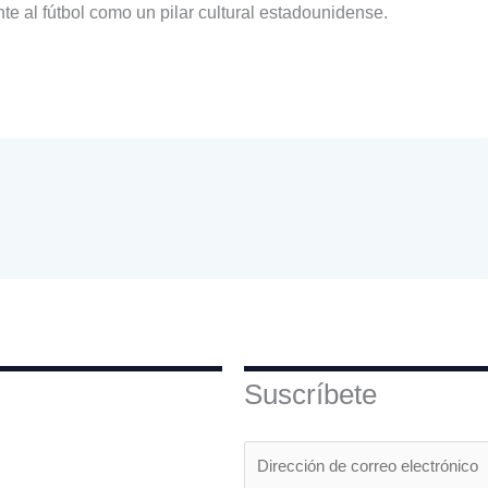
te al fútbol como un pilar cultural estadounidense.
Suscríbete
E
m