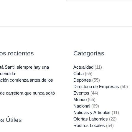
a
i
l
*
los recientes
Categorías
á Santi, siempre hay una
Actualidad
(11)
ncendida
Cuba
(55)
ción comienza antes de los
Deportes
(55)
Directorio de Empresas
(50)
de carretera que nunca soltó
Eventos
(44)
Mundo
(65)
Nacional
(69)
Noticias y Artículos
(11)
s Útiles
Ofertas Laborales
(22)
Rostros Locales
(54)