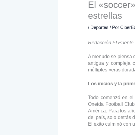
El «soccer»
estrellas
/
Deportes
/ Por
CiberEd
Redacción El Puente.
A menudo se piensa que
antigua y compleja c
múltiples «eras dorad
Los inicios y la pri
Todo comenzó en el s
Oneida Football Club
América. Para los añ
del país, solo detrás
El éxito culminó con 