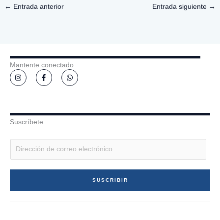
←
Entrada anterior
Entrada siguiente
→
Mantente conectado
I
F
W
n
a
h
s
c
a
t
e
t
a
b
s
g
o
a
r
o
p
a
k
p
Suscríbete
m
-
f
E
m
a
i
SUSCRIBIR
l
*