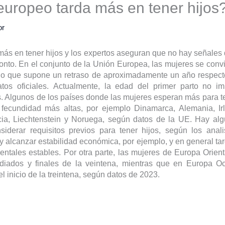
uropeo tarda más en tener hijos
or
ás en tener hijos y los expertos aseguran que no hay señales
ronto. En el conjunto de la Unión Europea, las mujeres se conv
lo que supone un retraso de aproximadamente un año respec
tos oficiales.
Actualmente, la edad del primer parto no im
os. Algunos de los países donde las mujeres esperan más para t
fecundidad más altas, por ejemplo Dinamarca, Alemania, Ir
cia, Liechtenstein y Noruega, según datos de la UE. Hay alg
iderar requisitos previos para tener hijos, según los anali
 y alcanzar estabilidad económica, por ejemplo, y en general t
entales estables. Por otra parte, las mujeres de Europa Orient
iados y finales de la veintena, mientras que en Europa Oc
l inicio de la treintena, según datos de 2023.