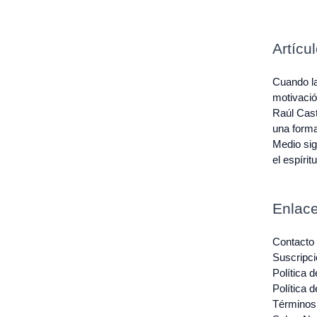
Artícu
Cuando la
motivaci
Raúl Cast
una forma
Medio sig
el espíritu
Enlace
Contacto
Suscripci
Política 
Política 
Términos