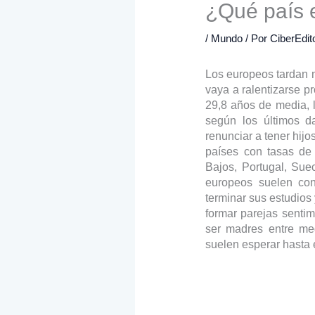
¿Qué país e
/
Mundo
/ Por
CiberEdit
Los europeos tardan m
vaya a ralentizarse p
29,8 años de media, 
según los últimos da
renunciar a tener hij
países con tasas de 
Bajos, Portugal, Sue
europeos suelen cons
terminar sus estudios
formar parejas sentim
ser madres entre med
suelen esperar hasta e