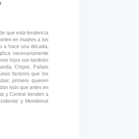
?
 de que esta tendencia
ierten en madres a los
to a hace una década,
plica necesariamente
ener hijos son también
landa, Chipre, Países
unos factores que los
stas; primero quieren
ardan más que antes en
al y Central tienden a
cidental y Meridional