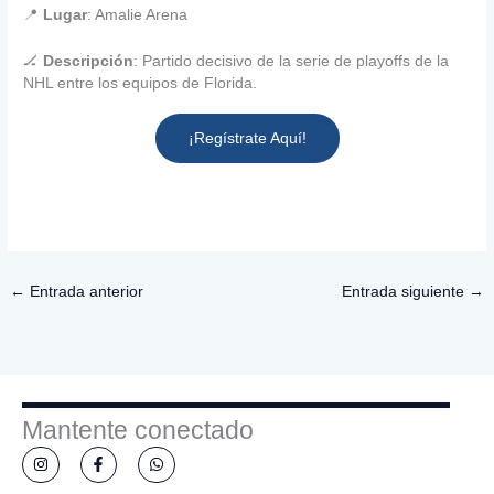
📍
Lugar
: Amalie Arena
🏒
Descripción
: Partido decisivo de la serie de playoffs de la
NHL entre los equipos de Florida.
¡Regístrate Aquí!
←
Entrada anterior
Entrada siguiente
→
Mantente conectado
I
F
W
n
a
h
s
c
a